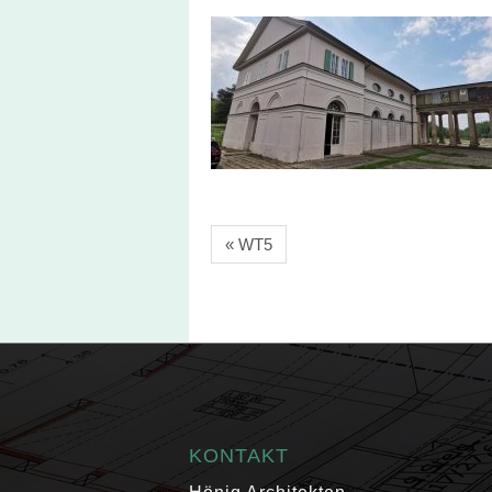
« WT5
KONTAKT