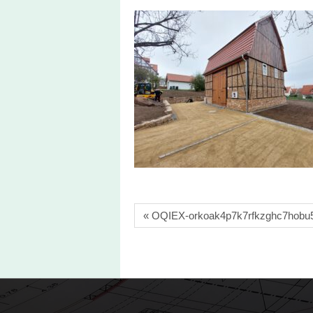
« OQIEX-orkoak4p7k7rfkzghc7hobu