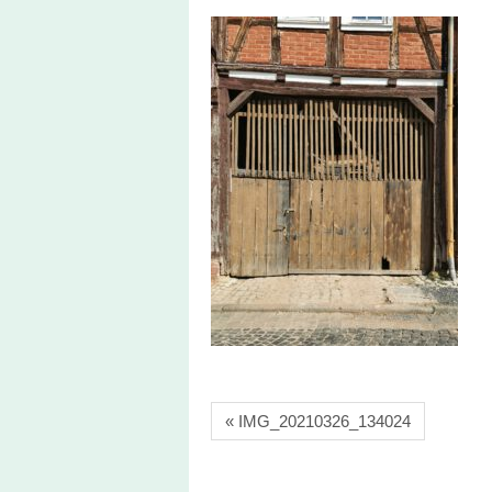
« IMG_20210326_134024