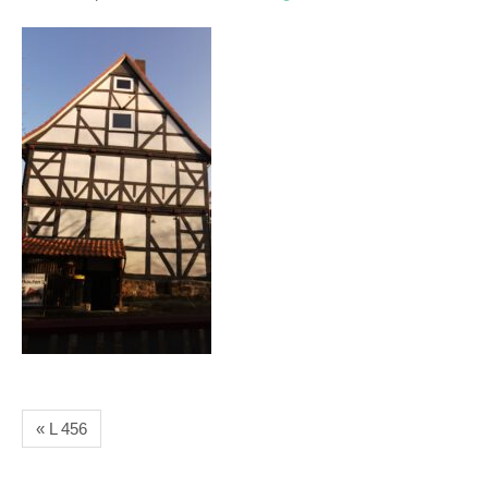
« L 456